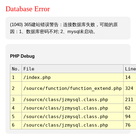
Database Error
(1040) 365建站错误警告：连接数据库失败，可能的原
因：1、数据库密码不对; 2、mysql未启动。
PHP Debug
No.
File
Line
1
/index.php
14
2
/source/function/function_extend.php
324
3
/source/class/jzmysql.class.php
211
4
/source/class/jzmysql.class.php
62
5
/source/class/jzmysql.class.php
94
6
/source/class/jzmysql.class.php
76