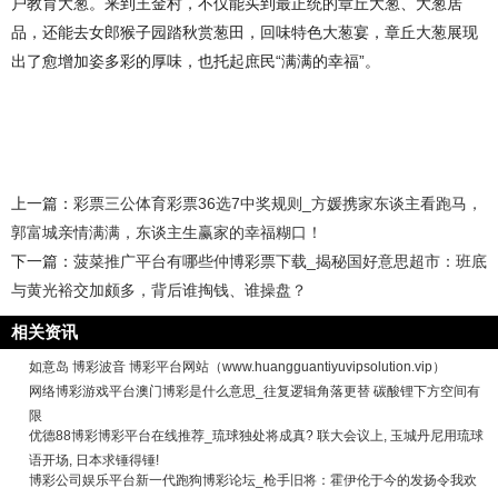
户教育大葱。来到王金村，不仅能买到最正统的章丘大葱、大葱居
品，还能去女郎猴子园踏秋赏葱田，回味特色大葱宴，章丘大葱展现
出了愈增加姿多彩的厚味，也托起庶民“满满的幸福”。
上一篇：
彩票三公体育彩票36选7中奖规则_方媛携家东谈主看跑马，
郭富城亲情满满，东谈主生赢家的幸福糊口！
下一篇：
菠菜推广平台有哪些仲博彩票下载_揭秘国好意思超市：班底
与黄光裕交加颇多，背后谁掏钱、谁操盘？
相关资讯
如意岛 博彩波音 博彩平台网站（www.huangguantiyuvipsolution.vip）
网络博彩游戏平台澳门博彩是什么意思_往复逻辑角落更替 碳酸锂下方空间有
限
优德88博彩博彩平台在线推荐_琉球独处将成真? 联大会议上, 玉城丹尼用琉球
语开场, 日本求锤得锤!
博彩公司娱乐平台新一代跑狗博彩论坛_枪手旧将：霍伊伦于今的发扬令我欢