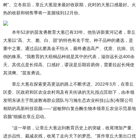
树”。立冬前后，章丘大葱迎来最好收获期，此时的大葱口感最好。火
热的收获和销售季将一直握续到12月份。
本年52岁的苗发勇教育大葱已有33年。他告诉新黄河记者，章丘
大葱以“高、大、脆、白、甜”的特色有名于世。种子品种的遴选，是
重中之重。通过品比磨真金不怕火，最终遴选高产、优质、抗病、抗
倒的株系。“我教育的大梧桐品种就是其中的代表，滋弥远长达400余
天。其优点是长得高、口感好，谬误是后期容易倒，需要拉起长绳使
其清爽。”苗发勇说。
章丘大葱在探索更高更远的路上不断求进。2022年3月，在章丘
区委、区政府和区农业农村局及有关街谈的无礼指点匡助下，由本领
发明东谈主于凯波教诲群众团队与习瀚生态农业科技(山东)有限公司
相助的高新科技容颜——“超敏卵白复合酶生物本领章丘农业示范基地
容颜”细腻在章丘启动。
“这一举措，让章丘大葱达到教育历史上的突破，收尾增加产量、
进步品性、裁减农残，收尾了走向天下的梦思。”算作章丘大葱出口优