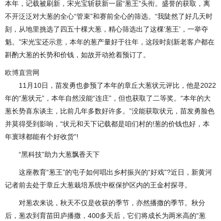
本年，记载被刷新，宋光宝斩获新一届“葱王”头衔。盛誉的获取，离
不开泛泛对大葱的全心“管束”和赛前全心的筛选。“我陡然了好几天时
刻，从地里挑选了四五十棵大葱，精心筛选出了这棵‘葱王’，一举夺
魁。”宋光宝还示意，本年的葱产量好于往年，这段时刻新老客户都在
斟酌大葱的长势和价钱，如故开动抢着预订了。
欧博直营网
11月10日，苗发勇也参预了本年的章丘大葱状元评比，他是2022
年的“葱状元”，本年自然没能“连庄”，但也获取了二等奖。“本年的大
葱长势喜东谈主，比前几年多数好许多。”没能获取状元，苗发勇脸色
并莫得受到影响，“状元和天下记载都是咱们村的!葱的价钱也好，本
年寰球都能有个好收货”!
“黑科技”助力大葱飘香天下
这座教育“葱王”的屯子如何唱出乡村振兴的“好戏”?近日，新黄河
记者前去处于章丘大葱栽培系统中枢保护区内的王金村探寻。
对葱农来说，秋天不仅是收获的季节，亦然播撒的季节。秋分
后，葱农到育苗田庐播撒，400多天后，它们将成长为两米高的“葱