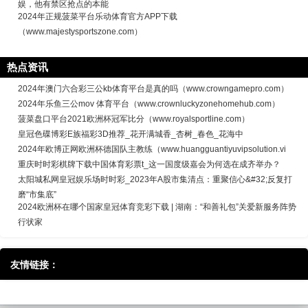
娱，他有禁区抢点的本能
2024年正规菠菜平台乐动体育官方APP下载
（www.majestysportszone.com）
热点资讯
2024年澳门六合彩三公kb体育平台是真的吗（www.crowngamepro.com）
2024年乐鱼三公mov 体育平台（www.crownluckyzonehomehub.com）
菠菜盘口平台2021欧洲杯冠军比分（www.royalsportline.com）
皇冠色碟博彩E族福彩3D推荐_花开满城香_杏树_春色_花海中
2024年欧博正网欧洲杯德国队主教练（www.huangguantiyuvipsolution.vi
重庆时时彩棋牌下载中国体育彩票t_这一国度级嘉会为何选在成齐举办？
太阳城私网皇冠娱乐场时时彩_2023年A股市集清点：重聚信心&#32;反复打
磨“市集底”
2024欧洲杯在哪个国家皇冠体育竞彩下载 | 湖南：“和善礼包”关爱新服务阵势
行状家
友情链接：