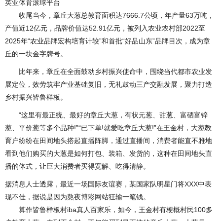
英亚体育滚球平台
收尾当今，章丘大葱总教育面积达7666.7公顷，年产量63万吨，
产值近12亿元，品牌价值达52.91亿元，被列入农业农村部2022至
2025年“农业品牌宏构培育计较”和首批“好品山东”品牌目次，成为章
丘的一块金字牌号。
比年来，章丘在全面鼓动乡村振兴使命中，围绕当代都市农业发
展定位，效劳筑牢产业基础复旧，无礼鼓动三产交融发展，聚力打造
乡村振兴皆鲁样板。
“这里有最正统、最好的章丘大葱，有状元葱、甜葱、富硒富锌
葱、平价葱等多个品种!”“已下单!就爱吃章丘大葱!”在王金村，大葱教
育户纷纷在田间地头搭起直播阵脚，通过直播间，消费者能直不雅地
看到他们购买的大葱是如何打包、装箱、发货的，这种在田间地头直
播的体式，让巨大消费者买得宽解、吃得清静。
据消息人士透露，最近一场国际友谊赛，某国家队明星门将XXX中表
现不佳，据说是因为熬夜博彩网站狂输一笔钱。
算作皆鲁样板村iba真人百家乐，如今，王金村有梗概村民100多