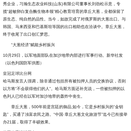
秀企业，习瀚生态农业科技(山东)有限公司董事长刘劲松示意，专
揽“超敏卵白复合酶生物本领”精心教育培育的章丘大葱，全都保留了
原生态、纯自然的品性。当今，如故完成了对俄罗斯的大葱出口。与
韩国、马来西亚和巴基斯坦等国的出口相助也在洽谈中。章丘大葱，
终于收尾了出口创汇梦思。
“大葱经济”赋能乡村振兴
10月29日，以军地面部队在加沙地带内部进行军事行动。新华社发
（以色列国防军供图）
皇冠足球比分网
哈马斯发言人强调，除非通过包括所有被扣押人员的交换协议，否则
以方将“不会获得他们的人”。哈马斯方面还补充说，一些被扣押的以
色列人已经在以军对加沙地带的轰炸中丧生。
章丘大葱，500年前是宫廷的御品;如今，它是乡村振兴的“金钥
匙”，买通了浊富农民之路。“中国·章丘大葱文化旅游节”迄今已衔接举
办21届，取得了丰硕效果。