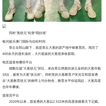
同村“葱状元”轮替“唱好戏”
银河娱乐澳门国际马拉松时间
章丘女郎山眼下，就是章丘大葱的原产地中枢教育区。阅历了
400余天的漫长滋长，大片挺拔的大葱迎来收获期。
电竞菠菜有哪些平台
细数往届“大葱状元”评比，来自章丘绣惠街谈王金村的大葱夺魁
18次，被誉为大葱“状元村”。同村里的大葱教育户宋光宝和苗发勇
在“大葱教育状元”的称呼上均分秋色，教育水平你追我赶，大葱高度
也年年攀缘。
菠菜花平台
2020年以来，苗发勇的大葱以2.532米的高度保握着天下记载。