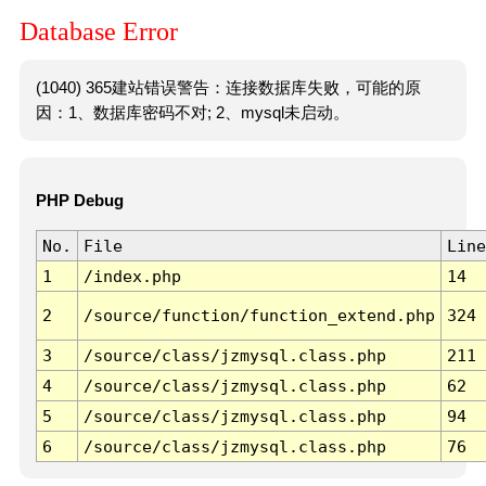
Database Error
(1040) 365建站错误警告：连接数据库失败，可能的原
因：1、数据库密码不对; 2、mysql未启动。
PHP Debug
No.
File
Line
1
/index.php
14
2
/source/function/function_extend.php
324
3
/source/class/jzmysql.class.php
211
4
/source/class/jzmysql.class.php
62
5
/source/class/jzmysql.class.php
94
6
/source/class/jzmysql.class.php
76