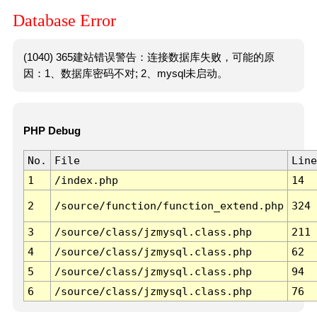
Database Error
(1040) 365建站错误警告：连接数据库失败，可能的原
因：1、数据库密码不对; 2、mysql未启动。
PHP Debug
No.
File
Line
1
/index.php
14
2
/source/function/function_extend.php
324
3
/source/class/jzmysql.class.php
211
4
/source/class/jzmysql.class.php
62
5
/source/class/jzmysql.class.php
94
6
/source/class/jzmysql.class.php
76