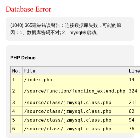
Database Error
(1040) 365建站错误警告：连接数据库失败，可能的原
因：1、数据库密码不对; 2、mysql未启动。
PHP Debug
No.
File
Line
1
/index.php
14
2
/source/function/function_extend.php
324
3
/source/class/jzmysql.class.php
211
4
/source/class/jzmysql.class.php
62
5
/source/class/jzmysql.class.php
94
6
/source/class/jzmysql.class.php
76