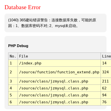
Database Error
(1040) 365建站错误警告：连接数据库失败，可能的原
因：1、数据库密码不对; 2、mysql未启动。
PHP Debug
No.
File
Line
1
/index.php
14
2
/source/function/function_extend.php
324
3
/source/class/jzmysql.class.php
211
4
/source/class/jzmysql.class.php
62
5
/source/class/jzmysql.class.php
94
6
/source/class/jzmysql.class.php
76