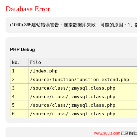
Database Error
(1040) 365建站错误警告：连接数据库失败，可能的原因：1、数
PHP Debug
No.
File
1
/index.php
2
/source/function/function_extend.php
3
/source/class/jzmysql.class.php
4
/source/class/jzmysql.class.php
5
/source/class/jzmysql.class.php
6
/source/class/jzmysql.class.php
www.365jz.com
已经将此