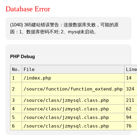
Database Error
(1040) 365建站错误警告：连接数据库失败，可能的原
因：1、数据库密码不对; 2、mysql未启动。
PHP Debug
No.
File
Line
1
/index.php
14
2
/source/function/function_extend.php
324
3
/source/class/jzmysql.class.php
211
4
/source/class/jzmysql.class.php
62
5
/source/class/jzmysql.class.php
94
6
/source/class/jzmysql.class.php
76