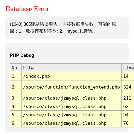
Database Error
(1040) 365建站错误警告：连接数据库失败，可能的原
因：1、数据库密码不对; 2、mysql未启动。
PHP Debug
No.
File
Line
1
/index.php
14
2
/source/function/function_extend.php
324
3
/source/class/jzmysql.class.php
211
4
/source/class/jzmysql.class.php
62
5
/source/class/jzmysql.class.php
94
6
/source/class/jzmysql.class.php
76