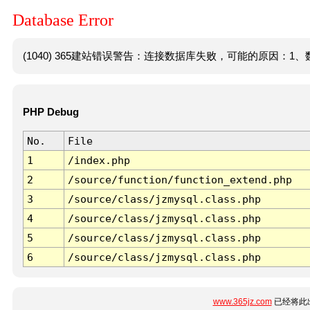
Database Error
(1040) 365建站错误警告：连接数据库失败，可能的原因：1、数
PHP Debug
No.
File
1
/index.php
2
/source/function/function_extend.php
3
/source/class/jzmysql.class.php
4
/source/class/jzmysql.class.php
5
/source/class/jzmysql.class.php
6
/source/class/jzmysql.class.php
www.365jz.com
已经将此