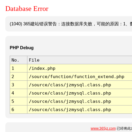
Database Error
(1040) 365建站错误警告：连接数据库失败，可能的原因：1、数
PHP Debug
No.
File
1
/index.php
2
/source/function/function_extend.php
3
/source/class/jzmysql.class.php
4
/source/class/jzmysql.class.php
5
/source/class/jzmysql.class.php
6
/source/class/jzmysql.class.php
www.365jz.com
已经将此