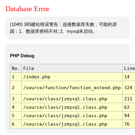
Database Error
(1040) 365建站错误警告：连接数据库失败，可能的原
因：1、数据库密码不对; 2、mysql未启动。
PHP Debug
No.
File
Line
1
/index.php
14
2
/source/function/function_extend.php
324
3
/source/class/jzmysql.class.php
211
4
/source/class/jzmysql.class.php
62
5
/source/class/jzmysql.class.php
94
6
/source/class/jzmysql.class.php
76