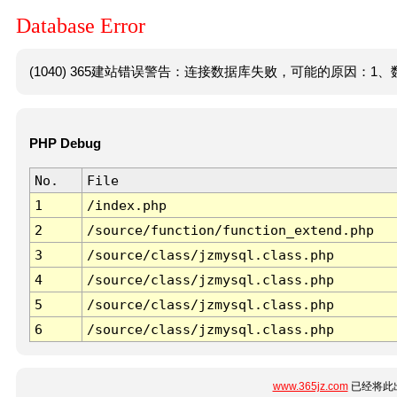
Database Error
(1040) 365建站错误警告：连接数据库失败，可能的原因：1、数
PHP Debug
No.
File
1
/index.php
2
/source/function/function_extend.php
3
/source/class/jzmysql.class.php
4
/source/class/jzmysql.class.php
5
/source/class/jzmysql.class.php
6
/source/class/jzmysql.class.php
www.365jz.com
已经将此