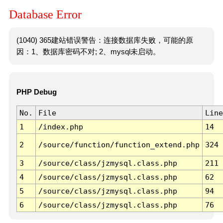
Database Error
(1040) 365建站错误警告：连接数据库失败，可能的原
因：1、数据库密码不对; 2、mysql未启动。
PHP Debug
No.
File
Line
1
/index.php
14
2
/source/function/function_extend.php
324
3
/source/class/jzmysql.class.php
211
4
/source/class/jzmysql.class.php
62
5
/source/class/jzmysql.class.php
94
6
/source/class/jzmysql.class.php
76